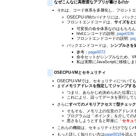
なぜこんなに高密度なアプリが書けるのか
それは、コード体系を多層化し、フロント
OSECPU-VMのバイナリには、バ
フロントエンドコードは、
サイズをと
可変長の命令体系なのはもちろん
hh4エンコードの説明:
page0106
フロントエンドコードの説明:
pa
バックエンドコードは、
シンプルさを
参考：
page0072
命令セットがシンプルなため、V
私は実際にJavaScriptに移植し
OSECPU-VMとセキュリティ
OSECPU-VMでは、セキュリティについ
まず
メモリアドレスを指定してジャンプす
つまり、あらかじめ決められた位置に
これにより、誤ってデータを実行して
さらに
すべてのメモリアクセス
で
型チェッ
そもそも、メモリ上の任意のアドレス
プログラムは「ポインタ」を介しての
悪さをしようとすると即座に「
セキュ
これらの機能は、セキュリティだけでなく
もっと詳しく知りたい方は
page0018
を読ん