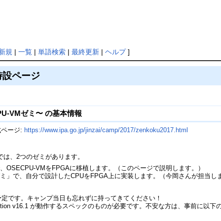
新規
|
一覧
|
単語検索
|
最終更新
|
ヘルプ
]
特設ページ
U-VMゼミ〜 の基本情報
式ページ:
https://www.ipa.go.jp/jinzai/camp/2017/zenkoku2017.html
では、2つのゼミがあります。
で、OSECPU-VMをFPGAに移植します。（このページで説明します。）
ゼミ」で、自分で設計したCPUをFPGA上に実装します。（今岡さんが担当
予定です。キャンプ当日も忘れずに持ってきてください！
 Lite Edition v16.1 が動作するスペックのものが必要です。不安な方は、