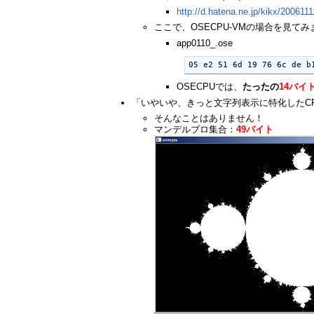
http://d.hatena.ne.jp/kikx/2006111
ここで、OSECPU-VMの場合を見て
app0110_.ose
05 e2 51 6d 19 76 6c de b
OSECPUでは、
たったの
14バイ
「いやいや、きっと文字列表示に特化したC
そんなことはありません！
マンデルブロ集合：
49バイト