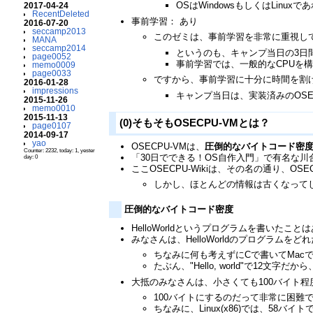
OSはWindowsもしくはLin
2017-04-24
RecentDeleted
事前学習： あり
2016-07-20
seccamp2013
このゼミは、事前学習を非常に重視し
MANA
seccamp2014
というのも、キャンプ当日の3日
page0052
事前学習では、一般的なCPUを
memo0009
page0033
ですから、事前学習に十分に時間を割
2016-01-28
impressions
キャンプ当日は、実装済みのOS
2015-11-26
memo0010
2015-11-13
(0)そもそもOSECPU-VMとは？
page0107
2014-09-17
yao
OSECPU-VMは、
圧倒的なバイトコード密
Counter: 2232, today: 1, yester
「30日でできる！OS自作入門」で有名な
day: 0
ここOSECPU-Wikiは、その名の通り、OS
しかし、ほとんどの情報は古くなってし
圧倒的なバイトコード密度
HelloWorldというプログラムを書いた
みなさんは、HelloWorldのプログラム
ちなみに何も考えずにCで書いてMac
たぶん、"Hello, world"で12文
大抵のみなさんは、小さくても100バイト
100バイトにするのだって非常に困難
ちなみに、Linux(x86)では、58バ