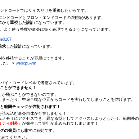
エンドコードではサイズだけを重視したからです。
ックエンドコードとフロントエンドコードの2種類があります。
にかく重視した設計
になっています。
、よく使う整数や命令は短く表現できるようになっています。
ge0107
追求した設計
になっています。
Mを移植することが容易にできます。
ました。 >
webcpu-vm
てもバイトコードレベルで考慮されています。
ること
が
できません！
しか飛ぶことができないのです。
しまったり、中途半端な位置からコードを実行してしまうことを防げます。
クと範囲チェック
が
強制されます！
を読み込む命令自体が存在しません！
みメモリにアクセスでき、異なる型としてアクセスしようとしたり、範囲外
リティ例外
」が発生して実行が止められてしまいます！
バグの発見
にも非常に有効です。
でみてください。