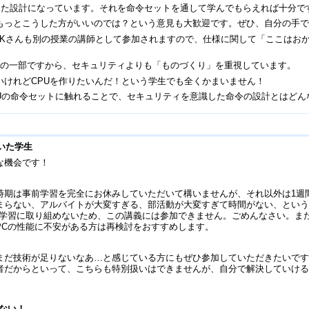
視した設計になっています。それを命令セットを通して学んでもらえれば十分で
もっとこうした方がいいのでは？という意見も大歓迎です。ぜひ、自分の手でO
Kさんも別の授業の講師として参加されますので、仕様に関して「ここはお
」の一部ですから、セキュリティよりも「ものづくり」を重視しています。
いけれどCPUを作りたいんだ！という学生でも全くかまいません！
PUの命令セットに触れることで、セキュリティを意識した命令の設計とはど
いた学生
な機会です！
時期は事前学習を完全にお休みしていただいて構いませんが、それ以外は1週
まらない、アルバイトが大変すぎる、部活動が大変すぎて時間がない、とい
前学習に取り組めないため、この講義には参加できません。ごめんなさい。ま
PCの性能に不安がある方は再検討をおすすめします。
まだ技術が足りないなあ…と感じている方にもぜひ参加していただきたいで
者だからといって、こちらも特別扱いはできませんが、自分で解決していけ
らない！