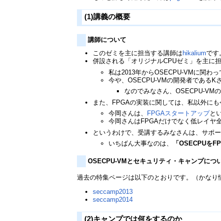
(1)講義の概要
講師について
このゼミを主に担当する講師は
hikalium
です
併設される「オリジナルCPUゼミ」を主に担
私は2013年からOSECPU-VMに関
今や、OSECPU-VMの開発者であるK
なのでみなさん、OSECPU-
また、FPGAの実装に関しては、私以外に
今岡さんは、
FPGAスタートアップ
と
今岡さんはFPGAだけでなく低レイ
というわけで、受講するみなさんは、サポ
いちばん大事なのは、
「OSECPUを
OSECPU-VMとセキュリティ・キャンプにつ
過去の特集ページは以下のとおりです。（かなり
seccamp2013
seccamp2014
(2)キャンプでは何をするのか