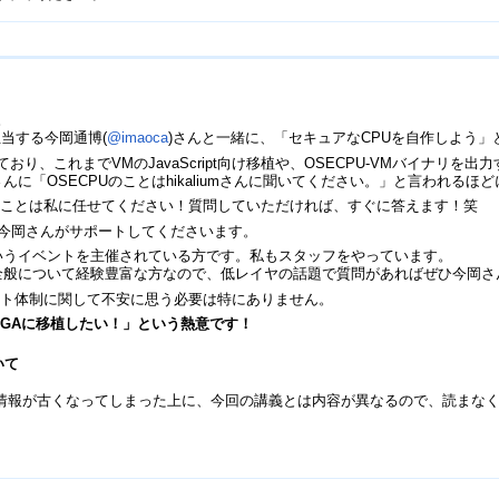
。
当する今岡通博(
@imaoca
)さんと一緒に、「セキュアなCPUを自作しよう
わっており、これまでVMのJavaScript向け移植や、OSECPU-VMバイナリ
さんに「OSECPUのことはhikaliumさんに聞いてください。」と言われるほ
VMのことは私に任せてください！質問していただければ、すぐに答えます！笑
も今岡さんがサポートしてくださいます。
いうイベントを主催されている方です。私もスタッフをやっています。
ヤ全般について経験豊富な方なので、低レイヤの話題で質問があればぜひ今岡
ート体制に関して不安に思う必要は特にありません。
FPGAに移植したい！」という熱意です！
いて
情報が古くなってしまった上に、今回の講義とは内容が異なるので、読まなく