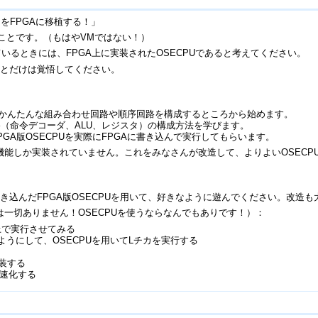
MをFPGAに移植する！」
うことです。（もはやVMではない！）
ているときには、FPGA上に実装されたOSECPUであると考えてください。
ことだけは覚悟してください。
、かんたんな組み合わせ回路や順序回路を構成するところから始めます。
路（命令デコーダ、ALU、レジスタ）の構成方法を学びます。
GA版OSECPUを実際にFPGAに書き込んで実行してもらいます。
限の機能しか実装されていません。これをみなさんが改造して、よりよいOSEC
き込んだFPGA版OSECPUを用いて、好きなように遊んでください。改造も
一切ありません！OSECPUを使うならなんでもありです！）：
上で実行させてみる
るようにして、OSECPUを用いてLチカを実行する
実装する
速化する