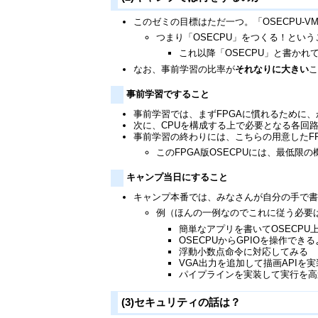
このゼミの目標はただ一つ。「OSECPU-V
つまり「OSECPU」をつくる！とい
これ以降「OSECPU」と書かれ
なお、事前学習の比率が
それなりに大きい
事前学習ですること
事前学習では、まずFPGAに慣れるために
次に、CPUを構成する上で必要となる各回
事前学習の終わりには、こちらの用意したFP
このFPGA版OSECPUには、最低
キャンプ当日にすること
キャンプ本番では、みなさんが自分の手で書
例（ほんの一例なのでこれに従う必要は
簡単なアプリを書いてOSECPU
OSECPUからGPIOを操作でき
浮動小数点命令に対応してみる
VGA出力を追加して描画APIを
パイプラインを実装して実行を高
(3)セキュリティの話は？