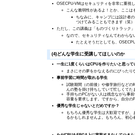
OSECPU-VMはセキュリティを非常に重
こんな脆弱性があるよ！とか、ここは
ちなみに、キャンプには設計者の
つけてみることもできます（笑）
ただし、この講義は「ものづくりトラック
なので、セキュリティなんてわからな
たとえそうだとしても、OSEC
(4)どんな学生に受講してほしいのか
一生に1度くらいはCPUを作りたいと思って
まさにその夢をかなえるのにぴったり
事前学習に時間が取れる学生
試験期間（の前後）や修学旅行などの
んの塾を掛け持ちしていて忙しくてた
手持ちのPCがない人は残念ながら事
容量を要求します。ですから、自分の
優秀な学生じゃないとだめですか？
もちろん優秀な学生は大歓迎ですが、
るかもしれませんよ。もちろん、初心
ただCPUをFPGA上に実装するなんてつま