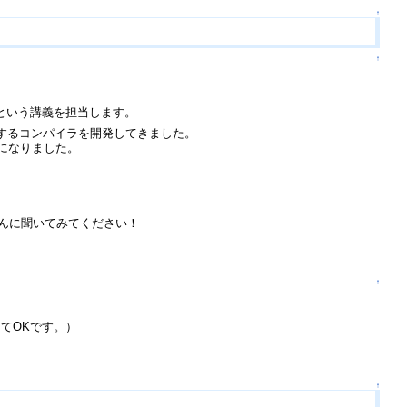
↑
↑
」という講義を担当します。
を出力するコンパイラを開発してきました。
どになりました。
さんに聞いてみてください！
↑
てOKです。）
↑