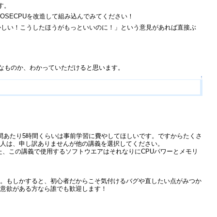
す。
SECPUを改造して組み込んでみてください！
かしい！こうしたほうがもっといいのに！」という意見があれば直接ぶ
んなものか、わかっていただけると思います。
↑
間あたり5時間くらいは事前学習に費やしてほしいです。ですからたくさ
う人は、申し訳ありませんが他の講義を選択してください。
た、この講義で使用するソフトウエアはそれなりにCPUパワーとメモリ
す。もしかすると、初心者だからこそ気付けるバグや直したい点がみつか
る意欲がある方なら誰でも歓迎します！