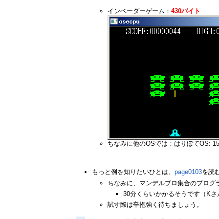
インベーダーゲーム：
430バイト
ちなみに他のOSでは：はりぼてOS: 1509バ
もっと例を知りたいひとは、
page0103
を読
ちなみに、マンデルブロ集合のプログ
30分くらいかかるそうです（K
試す際は辛抱強く待ちましょう。