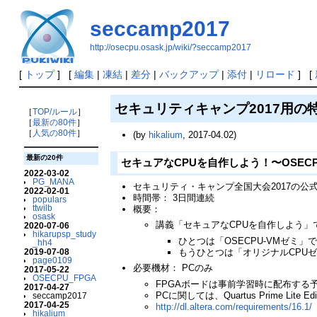
seccamp2017
http://osecpu.osask.jp/wiki/?seccamp2017
[
トップ
] [
編集
|
凍結
|
差分
|
バックアップ
|
添付
|
リロード
] [
セキュリティキャンプ2017用の
［
TOP/ルール
］
［
最新の80件
］
［
人気の80件
］
(by
hikalium
, 2017-04.02)
最新の20件
セキュアなCPUを自作しよう！〜OSECP
2022-03-02
PG_MANA
セキュリティ・キャンプ全国大会2017の公
2022-02-01
時間帯： 3日間連続
populars
ttwilb
概要：
osask
講義「セキュアなCPUを自作しよう」
2020-07-06
hikarupsp_study
ひとつは「OSECPU-VMゼミ」
_hh4
もうひとつは「オリジナルCPU
2019-07-08
page0109
必要機材： PCのみ
2017-05-22
OSECPU_FPGA
FPGAボードは事前学習時に配布する
2017-04-27
PCに関しては、Quartus Prime
seccamp2017
2017-04-25
http://dl.altera.com/requirements/16.1/
hikalium