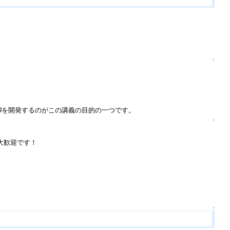
↑
PUを開発するのがこの講義の目的の一つです。
↑
大歓迎です！
↑