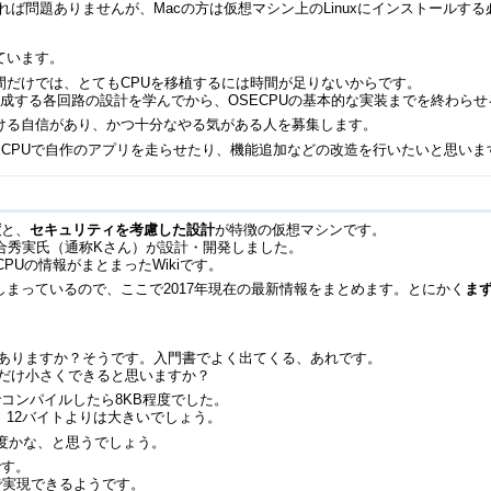
uxであれば問題ありませんが、Macの方は仮想マシン上のLinuxにインストー
ています。
間だけでは、とてもCPUを移植するには時間が足りないからです。
構成する各回路の設計を学んでから、OSECPUの基本的な実装までを終わら
ける自信があり、かつ十分なやる気がある人を募集します。
ECPUで自作のアプリを走らせたり、機能追加などの改造を行いたいと思いま
度
と、
セキュリティを考慮した設計
が特徴の仮想マシンです。
川合秀実氏（通称Kさん）が設計・開発しました。
ECPUの情報がまとまったWikiです。
まっているので、ここで2017年現在の最新情報をまとめます。とにかく
ま
ことはありますか？そうです。入門書でよく出てくる、あれです。
をどれだけ小さくできると思いますか？
でコンパイルしたら8KB程度でした。
字だから、12バイトよりは大きいでしょう。
程度かな、と思うでしょう。
です。
イトで実現できるようです。