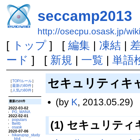
seccamp2013
http://osecpu.osask.jp/w
[
トップ
] [
編集
|
凍結
|
ード
] [
新規
|
一覧
|
単語
セキュリティキャ
［
TOP/ルール
］
［
最新の80件
］
［
人気の80件
］
(by
K
, 2013.05.29)
最新の20件
2022-03-02
PG_MANA
2022-02-01
populars
(1) セキュリテ
ttwilb
osask
2020-07-06
hikarupsp_study
_hh4