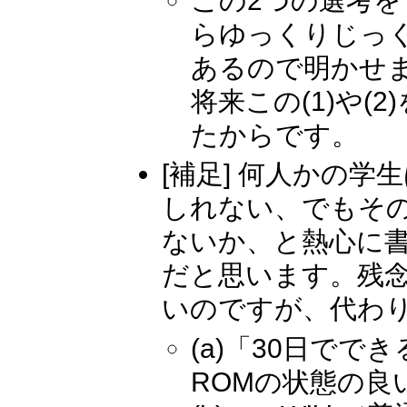
この2つの選考
らゆっくりじっ
あるので明かせ
将来この(1)や
たからです。
[補足] 何人かの
しれない、でもそ
ないか、と熱心に
だと思います。残
いのですが、代わ
(a)「30日でで
ROMの状態の良