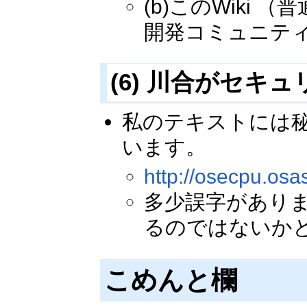
(b)このWiki （
開発コミュニテ
(6) 川合がセ
私のテキストには
います。
http://osecpu.os
多少誤字があり
るのではないか
こめんと欄