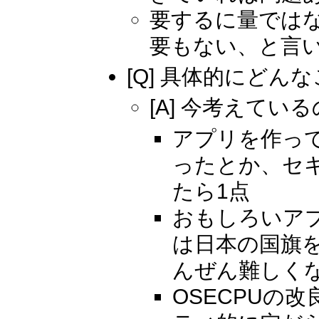
要するに量では
要もない、と言
[Q] 具体的にど
[A] 今考えて
アプリを作っ
ったとか、セ
たら1点
おもしろいア
は日本の国旗
んぜん難しく
OSECPUの