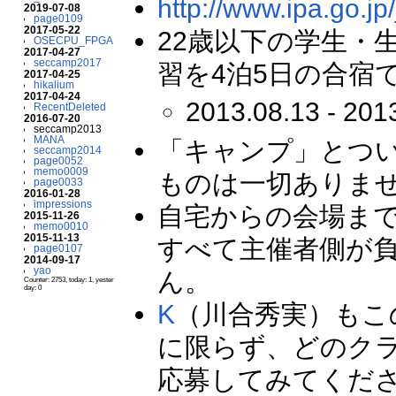
http://www.ipa.go.jp
2019-07-08
page0109
2017-05-22
22歳以下の学生・
OSECPU_FPGA
2017-04-27
seccamp2017
習を4泊5日の合宿
2017-04-25
hikalium
2017-04-24
2013.08.13 - 201
RecentDeleted
2016-07-20
seccamp2013
MANA
「キャンプ」とつ
seccamp2014
page0052
memo0009
ものは一切ありま
page0033
2016-01-28
impressions
自宅からの会場まで
2015-11-26
memo0010
2015-11-13
すべて主催者側が
page0107
2014-09-17
yao
ん。
Counter: 2753, today: 1, yester
day: 0
K
（川合秀実）もこ
に限らず、どのク
応募してみてくだ