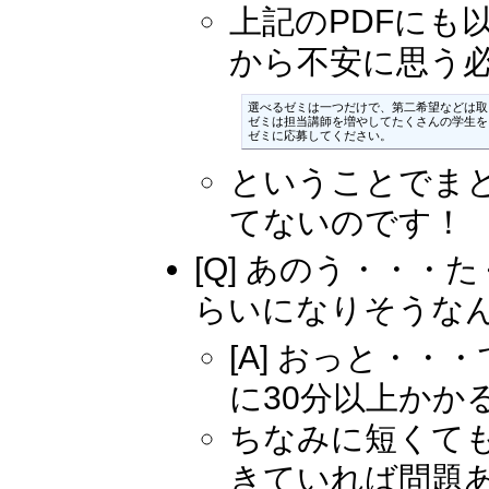
上記のPDFにも
から不安に思う
選べるゼミは一つだけで、第二希望などは取
ゼミは担当講師を増やしてたくさんの学生を
ゼミに応募してください。
ということでま
てないのです！
[Q] あのう・・・
らいになりそうな
[A] おっと・
に30分以上かか
ちなみに短くて
きていれば問題