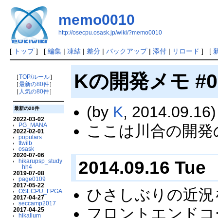
memo0010
http://osecpu.osask.jp/wiki/?memo0010
[
トップ
] [
編集
|
凍結
|
差分
|
バックアップ
|
添付
|
リロード
] [
Kの開発メモ #0
［
TOP/ルール
］
［
最新の80件
］
［
人気の80件
］
(by
K
, 2014.09.16)
最新の20件
2022-03-02
PG_MANA
ここは川合の開発
2022-02-01
populars
ttwilb
osask
2020-07-06
2014.09.16 Tue
hikarupsp_study
_hh4
2019-07-08
page0109
2017-05-22
ひさしぶりの近況
OSECPU_FPGA
2017-04-27
seccamp2017
フロントエンドコ
2017-04-25
hikalium