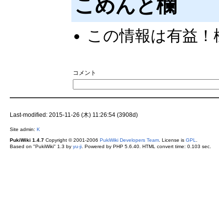
こめんと欄
この情報は有益！
コメント
Last-modified: 2015-11-26 (木) 11:26:54 (3908d)
Site admin:
K
PukiWiki 1.4.7
Copyright © 2001-2006
PukiWiki Developers Team
. License is
GPL
.
Based on "PukiWiki" 1.3 by
yu-ji
. Powered by PHP 5.6.40. HTML convert time: 0.103 sec.