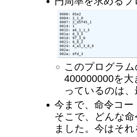
円周率を求めるプ
0000: 05e2                       
0004: 2_1_0                         
0007: 2_d5f45_1                     
0014: 1                              
0015: a6_1_1_3                      
001a: 0_3_5                         
001d: 97_3_0                        
0021: 0_0_2                         
0024: 4_a1_3_0_0                    
002a:                                
002a: dfd_3                     
このプログラム
4000000
っているのは、
今まで、命令コー
そこで、どんな命
ました。今はそれ