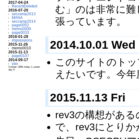
2017-04-24
む」のは非常に難
RecentDeleted
2016-07-20
seccamp2013
MANA
張っています。
seccamp2014
page0052
memo0009
page0033
2016-01-28
2014.10.01 Wed
impressions
2015-11-26
memo0010
2015-11-13
page0107
このサイトのトッ
2014-09-17
yao
Counter: 1894, today: 1, yester
day: 0
えたいです。今年
2015.11.13 Fri
rev3の構想が
で、rev3にと