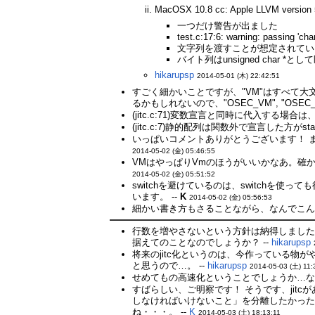
MacOSX 10.8 cc: Apple LLVM vers
一つだけ警告が出ました
test.c:17:6: warning: passing 'cha
文字列を渡すことが想定されてい
バイト列はunsigned char 
hikarupsp
2014-05-01 (木) 22:42:51
すごく細かいことですが、"VM"はすべて大
るかもしれないので、"OSEC_VM", "OS
(jitc.c:71)変数宣言と同時に代入する場
(jitc.c:7)静的配列は関数外で宣言した方が
いっぱいコメントありがとうございます！ 
2014-05-02 (金) 05:46:55
VMはやっぱりVmのほうがいいかなあ。確
2014-05-02 (金) 05:51:52
switchを避けているのは、switchを使って
います。 --
K
2014-05-02 (金) 05:56:53
細かい書き方もさることながら、なんでこん
行数を増やさないという方針は納得しまし
据えてのことなのでしょうか？ --
hikarupsp
将来のjitc化というのは、今作っている物が
と思うので…。 --
hikarupsp
2014-05-03 (土) 11:
せめてもの高速化ということでしょうか…な
すばらしい、ご明察です！ そうです、jit
しなければいけないこと」を分離したかっ
ね・・・。 --
K
2014-05-03 (土) 18:13:11