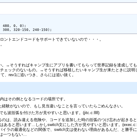
 480, 0, 0);

, 300, 320-150, 240-150);
フロントエンドコードをサポートできていないので・・・。
・。
い。→そうすればキャンプ生にアプリを書いてもらって世界記録を達成して
ィチェックのないもの。→そうすれば移植したいキャンプ生が来たときに説明
て、rev1に追いつき、さらには追い抜く。
弧内はその例となるコードの場所です。
た経験がないので、もし見当違いなことを言っていたらごめんなさい。
でも波括弧を付けた方が見やすいと思います。(jitc.c:88)
するのは、読み違える危険や、コードを追加した時の括弧のつけ忘れが起きる
ると思います…しかしswitch文にした方が見やすいと思います。(exec.c:5
イラの最適化などの関係で、switch文は使わない理由があるんだ、と勝手
文は一つもない…