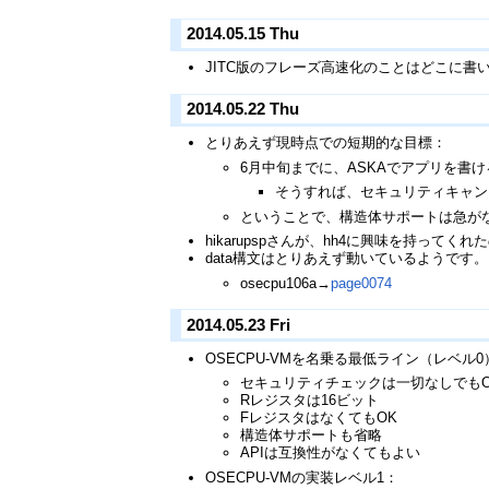
2014.05.15 Thu
JITC版のフレーズ高速化のことはどこに書
2014.05.22 Thu
とりあえず現時点での短期的な目標：
6月中旬までに、ASKAでアプリを書
そうすれば、セキュリティキャン
ということで、構造体サポートは急が
hikarupspさんが、hh4に興味を持ってく
data構文はとりあえず動いているようです。
osecpu106a→
page0074
2014.05.23 Fri
OSECPU-VMを名乗る最低ライン（レベル0
セキュリティチェックは一切なしでもOK
Rレジスタは16ビット
FレジスタはなくてもOK
構造体サポートも省略
APIは互換性がなくてもよい
OSECPU-VMの実装レベル1：