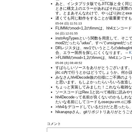
あと、インタプリタ版でもJITC版と全く同
ときに構文上のエラーがあればそれは実際の
す。とまあそんなわけで、やっぱりjitcとe
遅くても同じ動作をすることが最重要ですもんね。
05-04 (日) 11:51:13
FLIMMのmod=1,2のfimmは、hh4エン
04 (日) 12:01:55
instrArgTypesという関数を用意して、
mod2だったら"uduu"、すべてunsign
DRレジスタは、rev1でいうところのdeb
合、エラー箇所を探しにくくなります。 --
K
>FLIMMのmod=1,2のfimmは、hh
05-06 (火) 08:48:52
すばらしいソースをありがとうございます。hh4D
jitc.c内で行うとかはどうでしょうか。何か
みなさんhh4Decode族の仕様にご不
と思います。もしよかったらいろいろ改造し
ちょっと実装してみました！これなら複雑
ソースコードはRev.1と比べて格段に読み
hh4Decodeって名前が良くないのかもしれ
たいな名前にしてコードもosecpu-vm.c
>hh4をデコードしているだけだと思ったら
hikarupspさん、gitリポジトリありがとうご
コメント