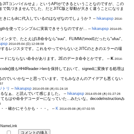
JITコンパイルせよ」というAPIができるということなのですが、この
まで気づきませんでした、だとJITC版と挙動が大きく違うことになりま
するときにもdrに代入しているのはなぜなのでしょうか？ --
hikarupsp
2014-
Lengthを使ってシンプルに実装できそうなのですが… --
hikarupsp
2014-05-
タで、たとえばLB命令なら"suu"、FLIMMのmod1だったら"ufuu"、
rupsp
2014-05-04 (日) 12:08:08
保持するレジスタです。これをやってやらないとJITCのときのエラーの場
ンコードにならない命令があります。2Eのデータ命令とかです。 --
K
2014-
)後もHH4Reader->lenを保持しておいて、signedに変換する処理は
できるのでいいかなーと思っています。でもみなさんのアイデアも悪くない
:57
ポジトリ
--
hikarupsp
2014-05-08 (木) 01:24:16
るなぁ、と読んでいて感じました。 --
hikarupsp
2014-05-08 (木) 01:27:26
や命令デコーダーになっていた…みたいな。decodeInstructionみ
6
・・確かにそうかも・・・。 --
K
2014-05-08 (木) 07:02:55
NameLink