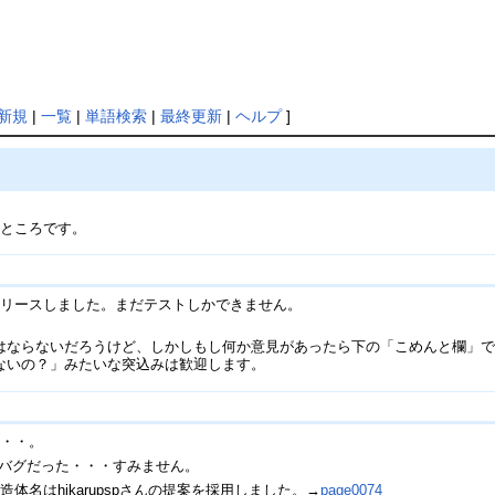
新規
|
一覧
|
単語検索
|
最終更新
|
ヘルプ
]
るところです。
ンをリリースしました。まだテストしかできません。
はならないだろうけど、しかしもし何か意見があったら下の「こめんと欄」
ないの？」みたいな突込みは歓迎します。
・・・。
バグバグだった・・・すみません。
名はhikarupspさんの提案を採用しました。→
page0074