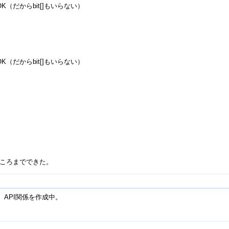
（だからbit[]もいらない）
（だからbit[]もいらない）
ところまでできた。
。API関係を作成中。