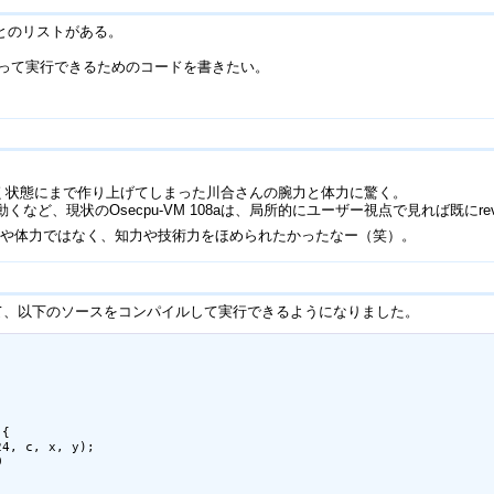
ことのリストがある。
作って実行できるためのコードを書きたい。
動く状態にまで作り上げてしまった川合さんの腕力と体力に驚く。
でも動くなど、現状のOsecpu-VM 108aは、局所的にユーザー視点で見れば既に
力や体力ではなく、知力や技術力をほめられたかったなー（笑）。
して、以下のソースをコンパイルして実行できるようになりました。
{

4, c, x, y);


