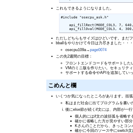
これもできるようになりました。
#include "osecpu_ask.h"

    api_fillRect(MODE_COL3, 7, 640,
    api_fillOval(MODE_COL3, 4, 300
ただしどちらもサイズはひどいです。まだ
bballをやりかけて今日は力尽きました・・
osecpu109a→
page0074
この先2週間の目標：
フロントエンドコードをサポートした
VMのミニ版を作りたい。セキュリテ
サポートする命令やAPIを追加していっ
こめんと欄
いくつか気になったところがあります。括
私はまだ社会に出てプログラムを書い
後にelse節が続くif文には、内部が一行
個人的にはif文の波括弧を省略
確かに省略した方が見やすい部分はあ
Kさんのことだから、きっとコンパ
確かに今回のソース中にswitch