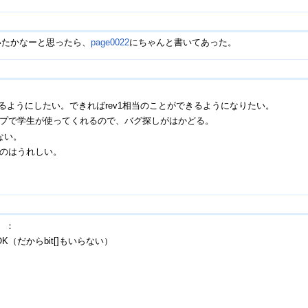
いたかなーと思ったら、
page0022
にちゃんと書いてあった。
けるようにしたい。できればrev1相当のことができるようになりたい。
プで学生が使ってくれるので、バグ探しがはかどる。
ない。
れたのはうれしい。
）：
（だからbit[]もいらない）