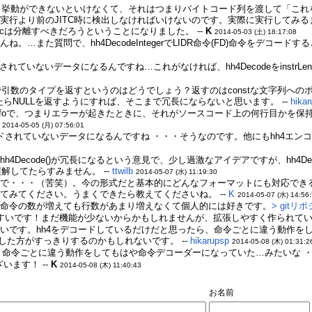
じ挙動ができないといけなくて、それはつまりバイトコード列を渡して「これを
実行より前のJITC時に検出しなければいけないのです。実際に実行してみる
xecは分離すべきだろうということになりました。 --
K
2014-05-03 (土) 18:17:08
…また質問で、hh4DecodeIntegerでLIDR命令(FD)命令をデコード
コードされていないデータになるんですね…これがなければ、hh4Decodeをinstr
そこで引数のタイプを返すというのはどうでしょう？返すのはconstな文字列へのポイン
edだったらNULLを返すようにすれば、そこまで冗長にならないと思います。 --
hika
ugInfoで、つまりエラーが起きたときに、それがソースコード上の何行目かを
2014-05-05 (月) 07:56:01
4エンコードされていないデータになるんですね ・・・そうなのです。他にもhh4エ
ecode()が冗長になるという意見で、少し過激なアイデアですが、hh4Decode(
誤解してたらすみません。 --
ttwilb
2014-05-07 (水) 11:19:30
満のようで・・・（苦笑）。今の形式だと基本的にどんなフォーマットにも対応
てみてください。うまくできたら教えてくださいね。 --
K
2014-05-07 (水) 14:56
な命令の数が増えても行数があまり増えなくて個人的には好きです。
> gitリ
やすいです！まだ機能が少ないからかもしれませんが、拡張しやすく作られてい
ないです。hh4をデコードしているだけだと思ったら、命令ごとに違う動作をしてもは
に移した方がすっきりするのかもしれないです。 --
hikarupsp
2014-05-08 (木) 01:31:2
、命令ごとに違う動作をしてもはや命令デコーダーになっていた…みたいな ・
ざいます！ --
K
2014-05-08 (木) 11:40:43
お名前