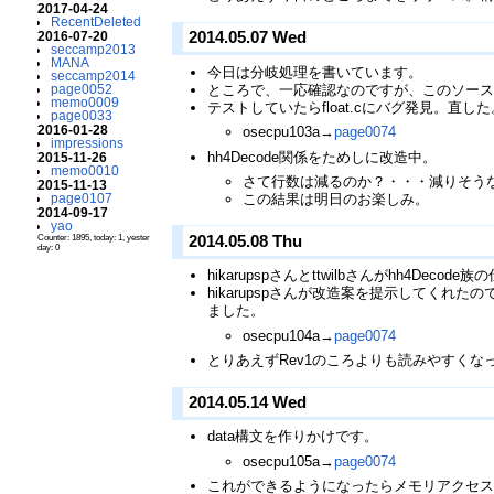
2017-04-24
RecentDeleted
2014.05.07 Wed
2016-07-20
seccamp2013
MANA
今日は分岐処理を書いています。
seccamp2014
ところで、一応確認なのですが、このソース
page0052
memo0009
テストしていたらfloat.cにバグ発見。直した
page0033
2016-01-28
osecpu103a→
page0074
impressions
hh4Decode関係をためしに改造中。
2015-11-26
memo0010
さて行数は減るのか？・・・減りそう
2015-11-13
この結果は明日のお楽しみ。
page0107
2014-09-17
yao
2014.05.08 Thu
Counter: 1895, today: 1, yester
day: 0
hikarupspさんとttwilbさんがhh
hikarupspさんが改造案を提示してく
ました。
osecpu104a→
page0074
とりあえずRev1のころよりも読みやすく
2014.05.14 Wed
data構文を作りかけです。
osecpu105a→
page0074
これができるようになったらメモリアクセ