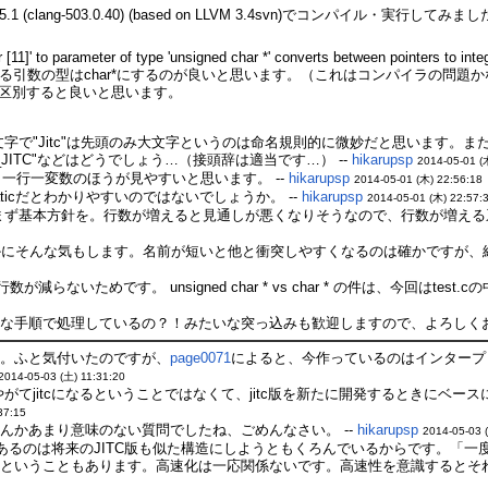
ion 5.1 (clang-503.0.40) (based on LLVM 3.4svn)でコンパイル・実行してみまし
r [11]' to parameter of type 'unsigned char *' converts between pointers to integ
る引数の型はchar*にするのが良いと思います。（これはコンパイラの問題か
*として区別すると良いと思います。
文字で"Jitc"は先頭のみ大文字というのは命名規則的に微妙だと思います
EC_JITC"などはどうでしょう…（接頭辞は適当です…） --
hikarupsp
2014-05-01 (
合は、一行一変数のほうが見やすいと思います。 --
hikarupsp
2014-05-01 (木) 22:56:18
staticだとわかりやすいのではないでしょうか。 --
hikarupsp
2014-05-01 (木) 22:57:
まず基本方針を。行数が増えると見通しが悪くなりそうなので、行数が増える系
かにそんな気もします。名前が短いと他と衝突しやすくなるのは確かですが、組
も行数が減らないためです。 unsigned char * vs char * の件は、今
な手順で処理しているの？！みたいな突っ込みも歓迎しますので、よろしくお
た。ふと気付いたのですが、
page0071
によると、今作っているのはインタープリタ
2014-05-03 (土) 11:31:20
やがてjitcになるということではなくて、jitc版を新たに開発するときにベース
37:15
んかあまり意味のない質問でしたね、ごめんなさい。 --
hikarupsp
2014-05-03 
cがあるのは将来のJITC版も似た構造にしようともくろんでいるからです。
たということもあります。高速化は一応関係ないです。高速性を意識するとそ