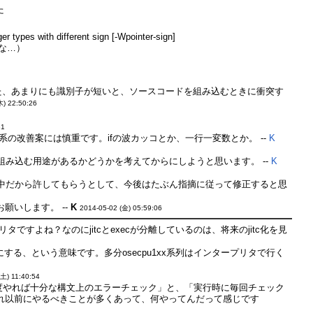
た
er types with different sign [-Wpointer-sign]
な…）
。また、あまりにも識別子が短いと、ソースコードを組み込むときに衝突す
木) 22:50:26
31
の改善案には慎重です。ifの波カッコとか、一行一変数とか。 --
K
み込む用途があるかどうかを考えてからにしようと思います。 --
K
回はtest.cの中だから許してもらうとして、今後はたぶん指摘に従って修正すると思
願いします。 --
K
2014-05-02 (金) 05:59:06
ですよね？なのにjitcとexecが分離しているのは、将来のjitc化を見
にする、という意味です。多分osecpu1xx系列はインタープリタで行く
(土) 11:40:54
「一度やれば十分な構文上のエラーチェック」と、「実行時に毎回チェック
れ以前にやるべきことが多くあって、何やってんだって感じです