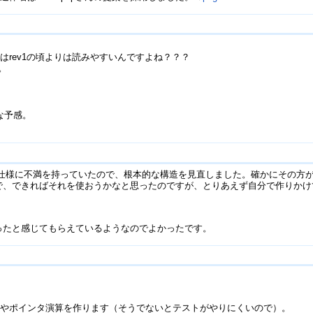
はrev1の頃よりは読みやすいんですよね？？？
。
な予感。
4Decode族の仕様に不満を持っていたので、根本的な構造を見直しました。確かにそ
れたので、できればそれを使おうかなと思ったのですが、とりあえず自分で作り
なったと感じてもらえているようなのでよかったです。
スやポインタ演算を作ります（そうでないとテストがやりにくいので）。