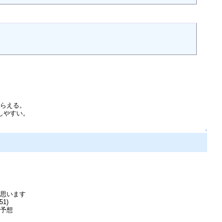
もらえる。
しやすい。
↑
と思います
1)
に予想