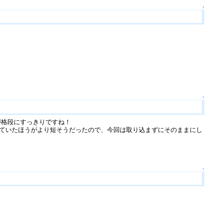
↑
↑
の方が格段にすっきりですね！
かけていたほうがより短そうだったので、今回は取り込まずにそのままにし
↑