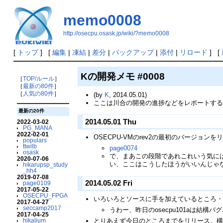
memo0008
http://osecpu.osask.jp/wiki/?memo0008
[
トップ
] [
編集
|
凍結
|
差分
|
バックアップ
|
添付
|
リロード
] [
Kの開発メモ #0008
［
TOP/ルール
］
［
最新の80件
］
［
人気の80件
］
(by
K
, 2014.05.01)
ここは川合の開発の進捗などをレポートす
最新の20件
2014.05.01 Thu
2022-03-02
PG_MANA
2022-02-01
OSECPU-VMのrev2の最初のバージョ
populars
ttwilb
page0074
osask
で、まあこの段階であれこれいう気に
2020-07-06
い、ここはこうしたほうがいいんじゃ
hikarupsp_study
_hh4
2019-07-08
2014.05.02 Fri
page0109
2017-05-22
OSECPU_FPGA
いろいろとソースに手を加えているところ
2017-04-27
seccamp2017
うわー、昨日のosecpu101aは結構
2017-04-25
hikalium
とりあえず今日のところまでをリリース。構造体