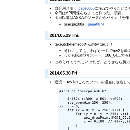
自分用メモ：
page0065
にrev2でやりたい
今日はAPI関係をちょっと作った。順調。
明日以降はASKAのソースからバイナリを
osecpu108a→
page0074
2014.05.29 Thu
takeutch-kemecoさんのtwitterより
それにしても、わずか一月でrev2を
しかもfloat型サポート、x86_64上
ほめられてうれしいけれど、どうせなら腕
2014.05.30 Fri
近況： rev1のころのツールを適当に改造
#include "osecpu_ask.h"

    Int32s c:R00, x:R01, y:R02;

    api_openWin(256, 256);

//  c = 0;

    for (x = 0; x != 256; x++) {

        for (y = 0; y != 256; y++) 
            api_drawPoint(MODE_COL2
            c += 0x100; // 00xxyy00
        }

    }