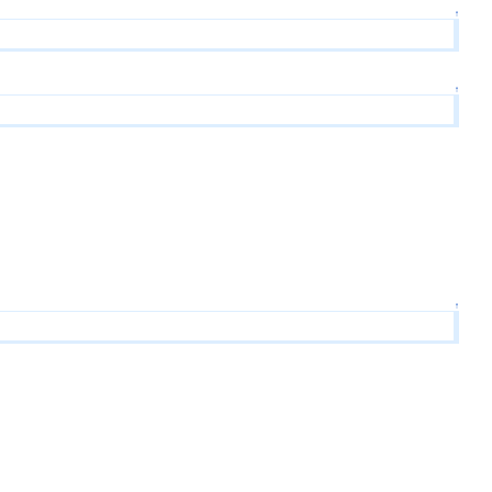
↑
↑
↑