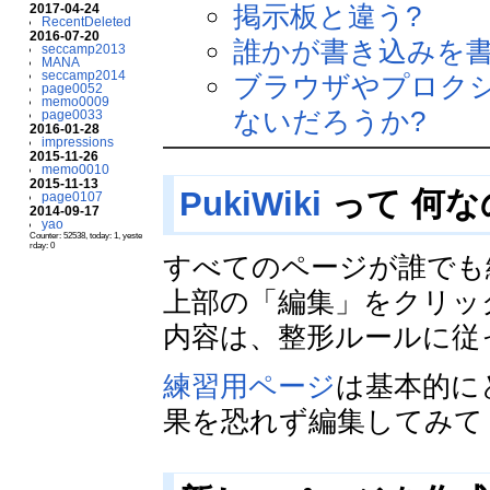
掲示板と違う?
2017-04-24
RecentDeleted
2016-07-20
誰かが書き込みを書
seccamp2013
MANA
seccamp2014
ブラウザやプロク
page0052
memo0009
ないだろうか?
page0033
2016-01-28
impressions
2015-11-26
memo0010
2015-11-13
PukiWiki
って 何な
page0107
2014-09-17
yao
Counter: 52538, today: 1, yeste
rday: 0
すべてのページが誰でも
上部の「編集」をクリッ
内容は、整形ルールに従
練習用ページ
は基本的に
果を恐れず編集してみて