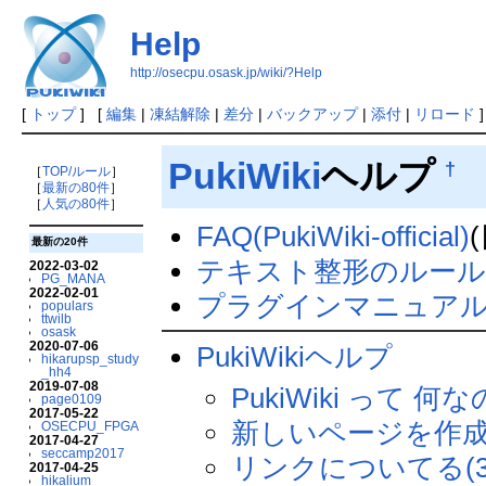
Help
http://osecpu.osask.jp/wiki/?Help
[
トップ
] [
編集
|
凍結解除
|
差分
|
バックアップ
|
添付
|
リロード
]
PukiWiki
ヘルプ
†
［
TOP/ルール
］
［
最新の80件
］
［
人気の80件
］
FAQ(PukiWiki-official)
最新の20件
テキスト整形のルー
2022-03-02
PG_MANA
2022-02-01
プラグインマニュア
populars
ttwilb
osask
2020-07-06
PukiWikiヘルプ
hikarupsp_study
_hh4
2019-07-08
PukiWiki って 何な
page0109
2017-05-22
新しいページを作成
OSECPU_FPGA
2017-04-27
seccamp2017
リンクについてる(3
2017-04-25
hikalium